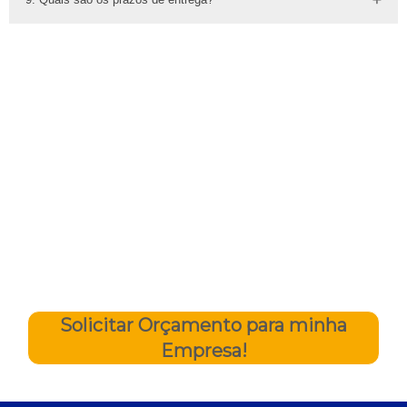
Depende da localidade, e dos equipamentos locados.
Temos uma logística extremamente eficiênte, que nos
permite ter prazos de entrega
a partir
de 8 horas
dependendo da condição.
NÃO PERCA MAIS TEMPO,
CLIQUE NO BOTÃO ABAIXO E
FAÇA AGORA MESMO SEU
ORÇAMENTO!
Solicitar Orçamento para minha
Empresa!