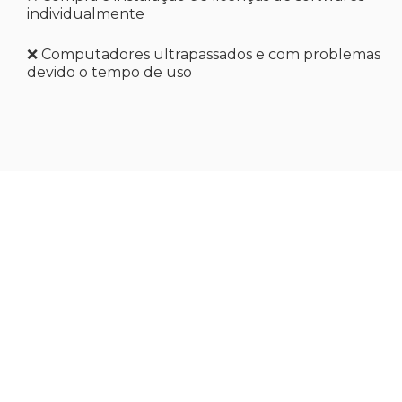
individualmente
❌ Computadores ultrapassados e com problemas
devido o tempo de uso
Pronto para tomar a
melhor decisão
para o crescimento
da sua empresa?