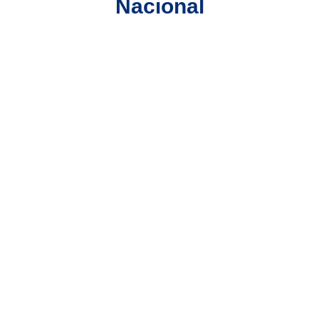
Nacional
Maximize o
crescimento da
sua empresa,
terceirizando