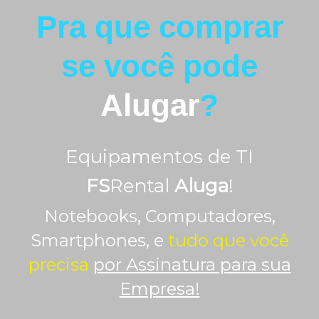
Pra que comprar
se você pode
Alugar
?
Equipamentos de TI
FS
Rental
Aluga
!
Notebooks, Computadores,
Smartphones, e
tudo que você
precisa
por Assinatura para sua
Empresa!